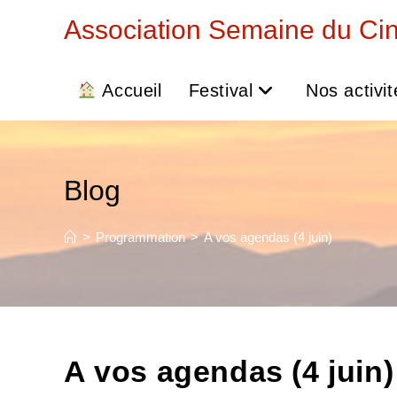
Skip
Association Semaine du Ci
to
content
Accueil
Festival
Nos activit
Blog
>
Programmation
>
A vos agendas (4 juin)
A vos agendas (4 juin)