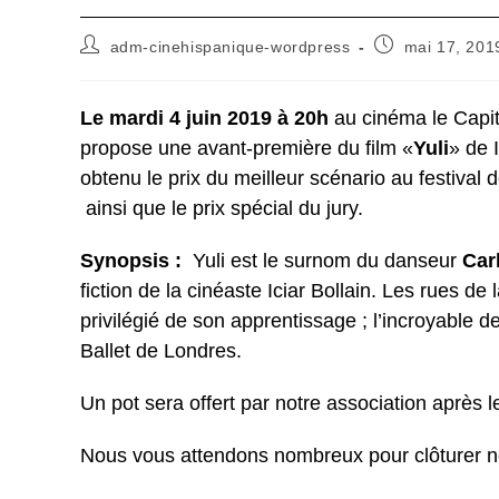
Auteur/autrice
Publication
adm-cinehispanique-wordpress
mai 17, 201
de
publiée :
la
publication :
Le mardi 4 juin 2019 à 20h
au cinéma le Capito
propose une avant-première du film «
Yuli
» de 
obtenu le prix du meilleur scénario au festiva
ainsi que le prix spécial du jury.
Synopsis :
Yuli est le surnom du danseur
Car
fiction de la cinéaste Iciar Bollain. Les rues 
privilégié de son apprentissage ; l’incroyable 
Ballet de Londres.
Un pot sera offert par notre association après le
Nous vous attendons nombreux pour clôturer no