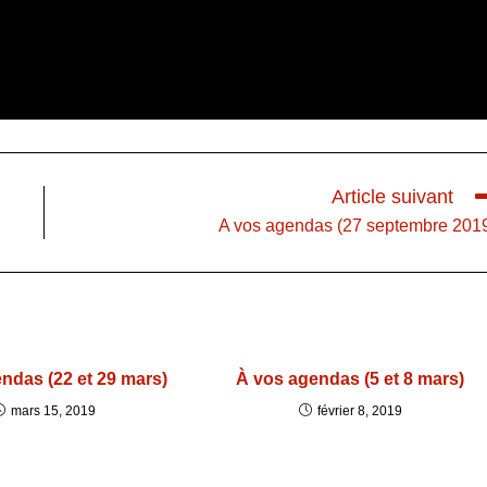
Article suivant
A vos agendas (27 septembre 201
ndas (22 et 29 mars)
À vos agendas (5 et 8 mars)
mars 15, 2019
février 8, 2019