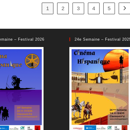
1
2
3
4
5
All
emaine – Festival 2026
24e Semaine – Festival 202