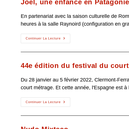
Joel, une enfance en Patagoni
En partenariat avec la saison culturelle de Rom
heures à la salle Raynoird (configuration en gr
Joel,
Continuer La Lecture
Une
Enfance
En
Patagonie
44e édition du festival du cour
Du 28 janvier au 5 février 2022, Clermont-Ferran
court métrage. Et cette année, l'Espagne est à
44e
Continuer La Lecture
Édition
Du
Festival
Du
Court
Métrage