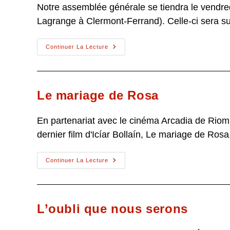
Notre assemblée générale se tiendra le vendred
Lagrange à Clermont-Ferrand). Celle-ci sera s
Assemblée
Continuer La Lecture
Générale,
Soirée
Tapas
Et
Film
Josep
Le mariage de Rosa
En partenariat avec le cinéma Arcadia de Riom,
dernier film d'Icíar Bollaín, Le mariage de Ros
Le
Continuer La Lecture
Mariage
De
Rosa
L’oubli que nous serons