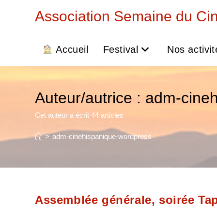
Skip
Association Semaine du Ci
to
content
Accueil
Festival
Nos activit
Auteur/autrice :
adm-cineh
Cet auteur a écrit 44 articles
>
adm-cinehispanique-wordpress
Assemblée générale, soirée Tap