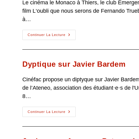
Le cinéma le Monaco à Thiers, le club Émergenc
film L‘oubli que nous serons de Fernando Tru
à…
L’oubli
Continuer La Lecture
Que
Nous
Serons
Dyptique sur Javier Bardem
Cinéfac propose un diptyque sur Javier Bardem, 
de l’Ateneo, association des étudiant·e·s de l'
8…
Dyptique
Continuer La Lecture
Sur
Javier
Bardem