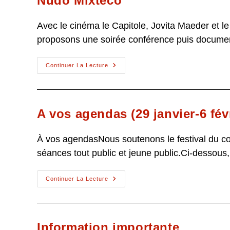
Nudo Mixteco
Avec le cinéma le Capitole, Jovita Maeder et le
proposons une soirée conférence puis documenta
Nudo
Continuer La Lecture
Mixteco
A vos agendas (29 janvier-6 févr
À vos agendasNous soutenons le festival du co
séances tout public et jeune public.Ci-dessous
A
Continuer La Lecture
Vos
Agendas
(29
Janvier-
6
Février)
Information importante