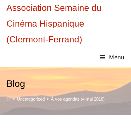
Skip
Association Semaine du
to
content
Cinéma Hispanique
(Clermont-Ferrand)
Menu
Blog
>
Uncategorized
>
À vos agendas (4 mai 2018)