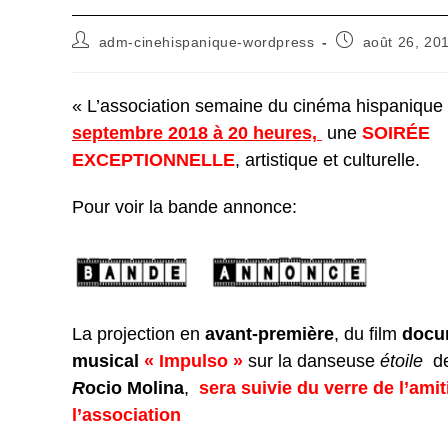
Auteur/autrice
Publication
adm-cinehispanique-wordpress
août 26, 20
de
publiée :
la
publication :
« L’association semaine du cinéma hispanique 
septembre 2018 à 20 heures,
une
SOIRÉE
EXCEPTIONNELLE
, artistique et culturelle.
Pour voir la bande annonce:
La projection en
avant-
première
, du film
docu
musical
« Impulso »
sur la danseuse
étoile
d
R
ocio Molina
,
sera suivie du verre de l’amit
l’association