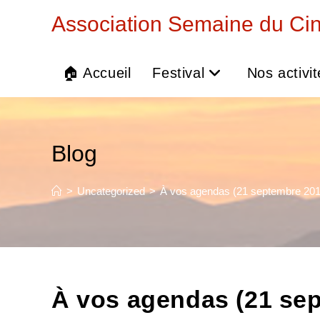
Skip
Association Semaine du Ci
to
content
🏠 Accueil
Festival
Nos activi
Blog
>
Uncategorized
>
À vos agendas (21 septembre 201
À vos agendas (21 se