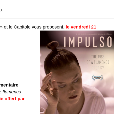
18
» et le Capitole vous proposent,
le vendredi 21
mentaire
e
flamenco
ié offert par